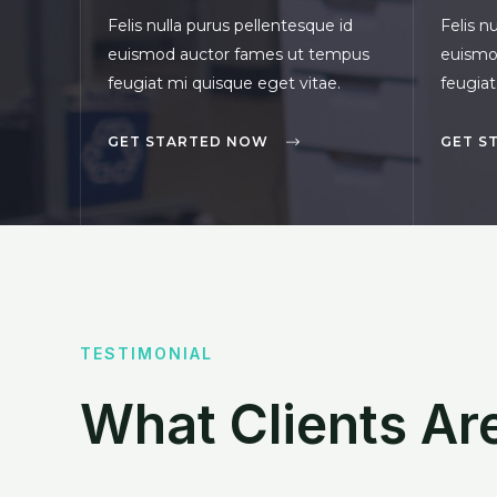
Felis nulla purus pellentesque id
Felis n
euismod auctor fames ut tempus
euismo
feugiat mi quisque eget vitae.
feugiat
GET STARTED NOW
GET S
TESTIMONIAL
What Clients Ar