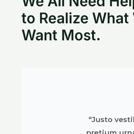
We All Need Hel
to Realize What
Want Most.
“Justo vest
pretium urn