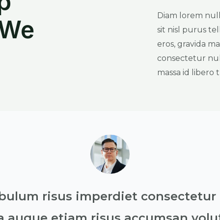
p
Diam lorem null
 We
sit nisl purus t
eros, gravida mag
consectetur nul
massa id libero t
ibulum risus imperdiet consectetur
a augue etiam risus accumsan volut