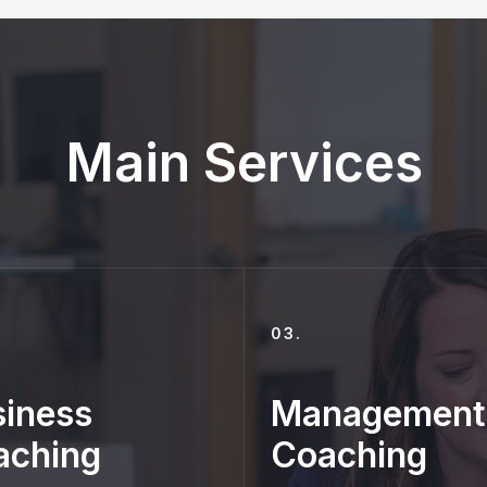
Main Services
03.
iness
Management
aching
Coaching