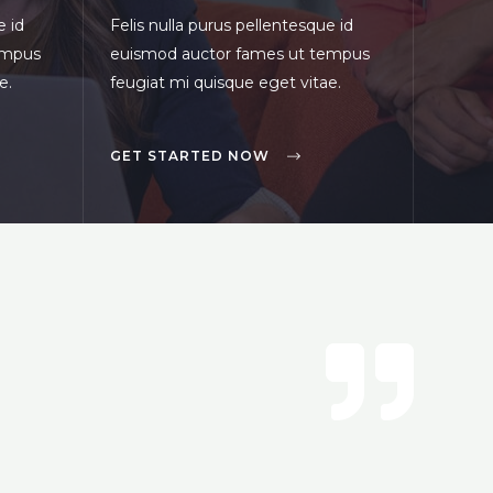
e id
Felis nulla purus pellentesque id
empus
euismod auctor fames ut tempus
e.
feugiat mi quisque eget vitae.
GET STARTED NOW