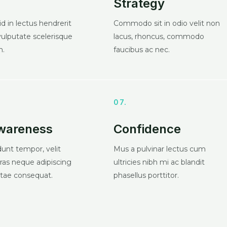
Strategy
id in lectus hendrerit
Commodo sit in odio velit non
vulputate scelerisque
lacus, rhoncus, commodo
m.
faucibus ac nec.
07.
Awareness
Confidence
dunt tempor, velit
Mus a pulvinar lectus cum
cras neque adipiscing
ultricies nibh mi ac blandit
vitae consequat.
phasellus porttitor.