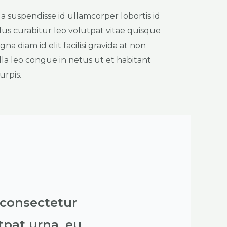
a suspendisse id ullamcorper lobortis id
ellus curabitur leo volutpat vitae quisque
na diam id elit facilisi gravida at non
la leo congue in netus ut et habitant
urpis.
 consectetur
pat urna, eu