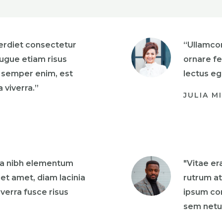
perdiet consectetur
“Ullamco
ugue etiam risus
ornare fe
 semper enim, est
lectus eg
a viverra.”
JULIA M
lla nibh elementum
"Vitae er
get amet, diam lacinia
rutrum at
verra fusce risus
ipsum co
sem netus