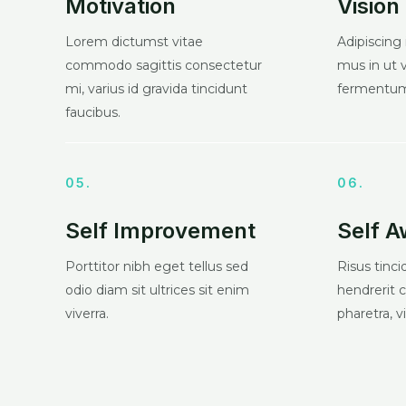
Motivation
Vision
Lorem dictumst vitae
Adipiscing 
commodo sagittis consectetur
mus in ut 
mi, varius id gravida tincidunt
fermentu
faucibus.
05.
06.
Self Improvement
Self 
Porttitor nibh eget tellus sed
Risus tinci
odio diam sit ultrices sit enim
hendrerit 
viverra.
pharetra, 